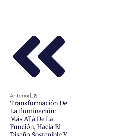
Ant
Siguiente
La
Anterior
Transformación De
La Iluminación:
Más Allá De La
Función, Hacia El
Diseño Sostenible Y